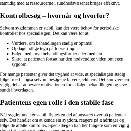
samtidig med at ressourcerne i sundhedsvæsenet bruges effektivt.
Kontrolbesøg – hvornår og hvorfor?
Selvom sygdommen er stabil, kan der være behov for periodiske
kontroller hos speciallægen. Det kan være for at:
Vurdere, om behandlingen stadig er optimal.
Opdage tidlige tegn på forværring.
Følge med i nye behandlingsformer eller medicin.
Sikre, at patienten fortsat har den nødvendige viden om egen
sygdom.
For mange patienter giver det tryghed at vide, at speciallægen stadig
følger med – også selvom besøgene bliver sjældnere. Det kan være en
vigtig del af at bevare motivationen for at følge behandlingen og leve
sundt i hverdagen.
Patientens egen rolle i den stabile fase
Når sygdommen er stabil, flyttes en del af ansvaret over på patienten
selv. Det handler om at kende sin sygdom, reagere på ændringer og
følge de aftalte kontroller. Speciallægen kan her fungere som en vigtig
støtte i at styrke patientens egenomsorg.