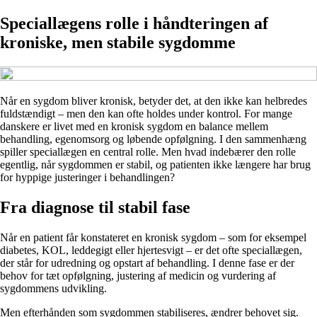
Speciallægens rolle i håndteringen af
kroniske, men stabile sygdomme
Når en sygdom bliver kronisk, betyder det, at den ikke kan helbredes
fuldstændigt – men den kan ofte holdes under kontrol. For mange
danskere er livet med en kronisk sygdom en balance mellem
behandling, egenomsorg og løbende opfølgning. I den sammenhæng
spiller speciallægen en central rolle. Men hvad indebærer den rolle
egentlig, når sygdommen er stabil, og patienten ikke længere har brug
for hyppige justeringer i behandlingen?
Fra diagnose til stabil fase
Når en patient får konstateret en kronisk sygdom – som for eksempel
diabetes, KOL, leddegigt eller hjertesvigt – er det ofte speciallægen,
der står for udredning og opstart af behandling. I denne fase er der
behov for tæt opfølgning, justering af medicin og vurdering af
sygdommens udvikling.
Men efterhånden som sygdommen stabiliseres, ændrer behovet sig.