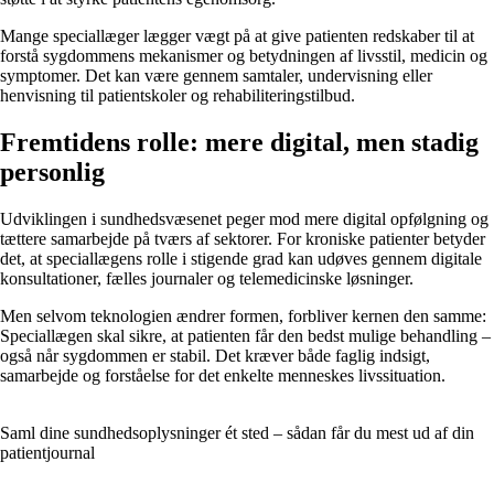
Mange speciallæger lægger vægt på at give patienten redskaber til at
forstå sygdommens mekanismer og betydningen af livsstil, medicin og
symptomer. Det kan være gennem samtaler, undervisning eller
henvisning til patientskoler og rehabiliteringstilbud.
Fremtidens rolle: mere digital, men stadig
personlig
Udviklingen i sundhedsvæsenet peger mod mere digital opfølgning og
tættere samarbejde på tværs af sektorer. For kroniske patienter betyder
det, at speciallægens rolle i stigende grad kan udøves gennem digitale
konsultationer, fælles journaler og telemedicinske løsninger.
Men selvom teknologien ændrer formen, forbliver kernen den samme:
Speciallægen skal sikre, at patienten får den bedst mulige behandling –
også når sygdommen er stabil. Det kræver både faglig indsigt,
samarbejde og forståelse for det enkelte menneskes livssituation.
Saml dine sundhedsoplysninger ét sted – sådan får du mest ud af din
patientjournal