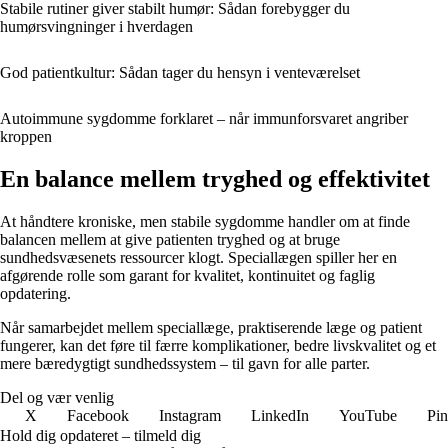
Stabile rutiner giver stabilt humør: Sådan forebygger du
humørsvingninger i hverdagen
God patientkultur: Sådan tager du hensyn i venteværelset
Autoimmune sygdomme forklaret – når immunforsvaret angriber
kroppen
En balance mellem tryghed og effektivitet
At håndtere kroniske, men stabile sygdomme handler om at finde
balancen mellem at give patienten tryghed og at bruge
sundhedsvæsenets ressourcer klogt. Speciallægen spiller her en
afgørende rolle som garant for kvalitet, kontinuitet og faglig
opdatering.
Når samarbejdet mellem speciallæge, praktiserende læge og patient
fungerer, kan det føre til færre komplikationer, bedre livskvalitet og et
mere bæredygtigt sundhedssystem – til gavn for alle parter.
Del og vær venlig
X
Facebook
Instagram
LinkedIn
YouTube
Pin
Hold dig opdateret – tilmeld dig