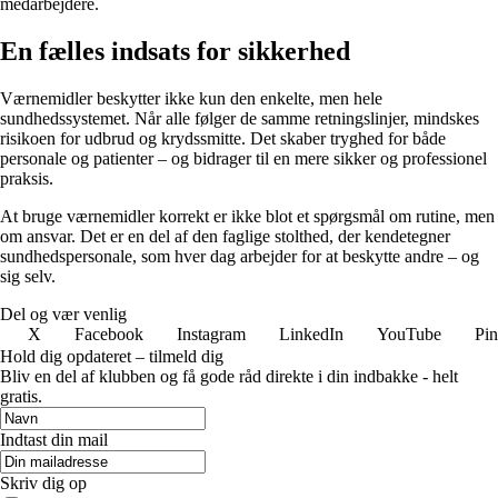
medarbejdere.
En fælles indsats for sikkerhed
Værnemidler beskytter ikke kun den enkelte, men hele
sundhedssystemet. Når alle følger de samme retningslinjer, mindskes
risikoen for udbrud og krydssmitte. Det skaber tryghed for både
personale og patienter – og bidrager til en mere sikker og professionel
praksis.
At bruge værnemidler korrekt er ikke blot et spørgsmål om rutine, men
om ansvar. Det er en del af den faglige stolthed, der kendetegner
sundhedspersonale, som hver dag arbejder for at beskytte andre – og
sig selv.
Del og vær venlig
X
Facebook
Instagram
LinkedIn
YouTube
Pin
Hold dig opdateret – tilmeld dig
Bliv en del af klubben og få gode råd direkte i din indbakke - helt
gratis.
Indtast din mail
Skriv dig op