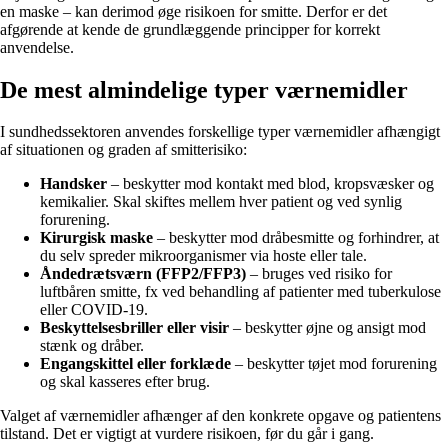
en maske – kan derimod øge risikoen for smitte. Derfor er det
afgørende at kende de grundlæggende principper for korrekt
anvendelse.
De mest almindelige typer værnemidler
I sundhedssektoren anvendes forskellige typer værnemidler afhængigt
af situationen og graden af smitterisiko:
Handsker
– beskytter mod kontakt med blod, kropsvæsker og
kemikalier. Skal skiftes mellem hver patient og ved synlig
forurening.
Kirurgisk maske
– beskytter mod dråbesmitte og forhindrer, at
du selv spreder mikroorganismer via hoste eller tale.
Åndedrætsværn (FFP2/FFP3)
– bruges ved risiko for
luftbåren smitte, fx ved behandling af patienter med tuberkulose
eller COVID-19.
Beskyttelsesbriller eller visir
– beskytter øjne og ansigt mod
stænk og dråber.
Engangskittel eller forklæde
– beskytter tøjet mod forurening
og skal kasseres efter brug.
Valget af værnemidler afhænger af den konkrete opgave og patientens
tilstand. Det er vigtigt at vurdere risikoen, før du går i gang.