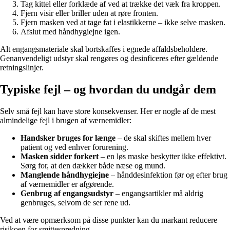
Tag kittel eller forklæde af ved at trække det væk fra kroppen.
Fjern visir eller briller uden at røre fronten.
Fjern masken ved at tage fat i elastikkerne – ikke selve masken.
Afslut med håndhygiejne igen.
Alt engangsmateriale skal bortskaffes i egnede affaldsbeholdere.
Genanvendeligt udstyr skal rengøres og desinficeres efter gældende
retningslinjer.
Typiske fejl – og hvordan du undgår dem
Selv små fejl kan have store konsekvenser. Her er nogle af de mest
almindelige fejl i brugen af værnemidler:
Handsker bruges for længe
– de skal skiftes mellem hver
patient og ved enhver forurening.
Masken sidder forkert
– en løs maske beskytter ikke effektivt.
Sørg for, at den dækker både næse og mund.
Manglende håndhygiejne
– hånddesinfektion før og efter brug
af værnemidler er afgørende.
Genbrug af engangsudstyr
– engangsartikler må aldrig
genbruges, selvom de ser rene ud.
Ved at være opmærksom på disse punkter kan du markant reducere
risikoen for smittespredning.