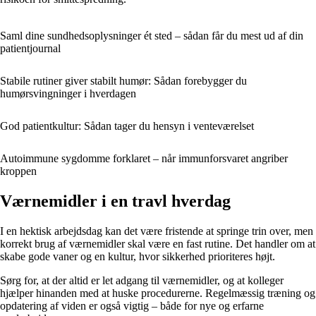
Saml dine sundhedsoplysninger ét sted – sådan får du mest ud af din
patientjournal
Stabile rutiner giver stabilt humør: Sådan forebygger du
humørsvingninger i hverdagen
God patientkultur: Sådan tager du hensyn i venteværelset
Autoimmune sygdomme forklaret – når immunforsvaret angriber
kroppen
Værnemidler i en travl hverdag
I en hektisk arbejdsdag kan det være fristende at springe trin over, men
korrekt brug af værnemidler skal være en fast rutine. Det handler om at
skabe gode vaner og en kultur, hvor sikkerhed prioriteres højt.
Sørg for, at der altid er let adgang til værnemidler, og at kolleger
hjælper hinanden med at huske procedurerne. Regelmæssig træning og
opdatering af viden er også vigtig – både for nye og erfarne