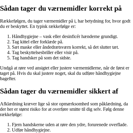
Sådan tager du værnemidler korrekt på
Rækkefølgen, du tager værnemidler på i, har betydning for, hvor godt
du er beskyttet. En typisk rækkefølge er:
Håndhygiejne – vask eller desinficér hænderne grundigt.
Tag kittel eller forklæde på.
Sæt maske eller åndedrætsværn korrekt, så det slutter tæt.
Tag beskyttelsesbriller eller visir på.
Tag handsker på som det sidste.
Undgå at røre ved ansigtet eller justere værnemidlerne, når de først er
taget på. Hvis du skal justere noget, skal du udføre håndhygiejne
bagefter.
Sådan tager du værnemidler sikkert af
Afklædning kræver lige så stor opmærksomhed som påklædning, da
der her er størst risiko for at overføre smitte til dig selv. Følg denne
rækkefølge:
Fjern handskerne uden at røre den ydre, forurenede overflade.
Udfør håndhygiejne.