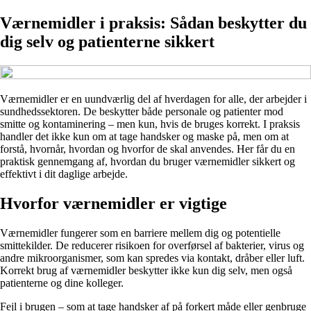
Værnemidler i praksis: Sådan beskytter du
dig selv og patienterne sikkert
Værnemidler er en uundværlig del af hverdagen for alle, der arbejder i
sundhedssektoren. De beskytter både personale og patienter mod
smitte og kontaminering – men kun, hvis de bruges korrekt. I praksis
handler det ikke kun om at tage handsker og maske på, men om at
forstå, hvornår, hvordan og hvorfor de skal anvendes. Her får du en
praktisk gennemgang af, hvordan du bruger værnemidler sikkert og
effektivt i dit daglige arbejde.
Hvorfor værnemidler er vigtige
Værnemidler fungerer som en barriere mellem dig og potentielle
smittekilder. De reducerer risikoen for overførsel af bakterier, virus og
andre mikroorganismer, som kan spredes via kontakt, dråber eller luft.
Korrekt brug af værnemidler beskytter ikke kun dig selv, men også
patienterne og dine kolleger.
Fejl i brugen – som at tage handsker af på forkert måde eller genbruge